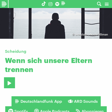
©
Unsplash | Noah Silliman
Scheidung
Wenn
sich
unsere
Eltern
trennen
Deutschlandfunk App
ARD Sounds
Spotify
Apple Podcasts
Abonnieren