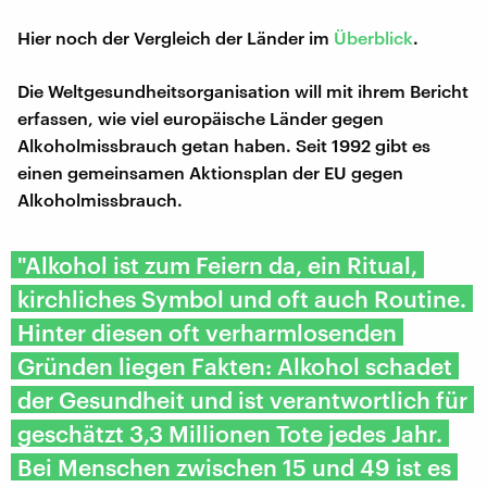
Hier noch der Vergleich der Länder im
Überblick
.
Die Weltgesundheitsorganisation will mit ihrem Bericht
erfassen, wie viel europäische Länder gegen
Alkoholmissbrauch getan haben. Seit 1992 gibt es
einen gemeinsamen Aktionsplan der EU gegen
Alkoholmissbrauch.
"Alkohol ist zum Feiern da, ein Ritual,
kirchliches Symbol und oft auch Routine.
Hinter diesen oft verharmlosenden
Gründen liegen Fakten: Alkohol schadet
der Gesundheit und ist verantwortlich für
geschätzt 3,3 Millionen Tote jedes Jahr.
Bei Menschen zwischen 15 und 49 ist es