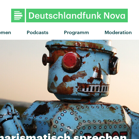
"Bad guy" von Billie
emen
Podcasts
Programm
Moderation
harismatisch
sprechen