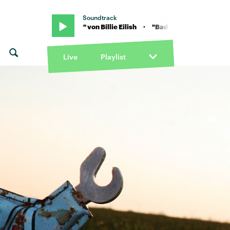
Soundtrack
 Eilish · "Bad guy" von Billie Eilish · "Bad guy" von Billie Eilish
Live
Playlist