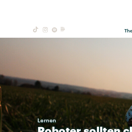
Th
Lernen
Roboter
sollten
c