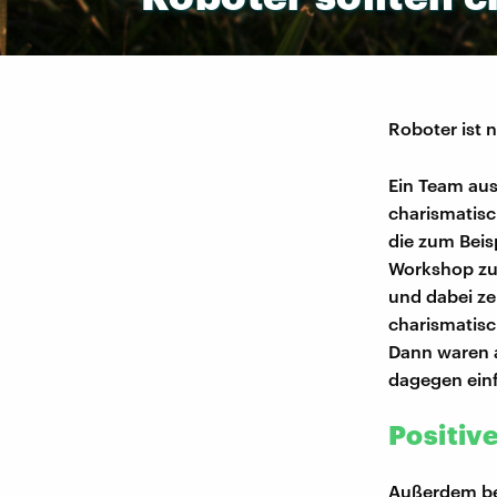
Roboter ist 
Ein Team aus
charismatisc
die zum Beis
Workshop zum
und dabei ze
charismatisc
Dann waren a
dagegen einf
Positi
Außerdem bew