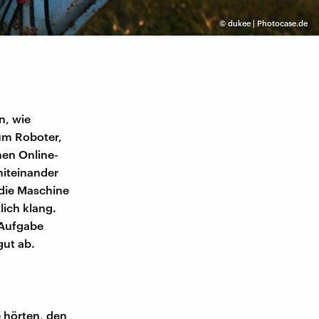
©
dukee | Photocase.de
n, wie
 um Roboter,
nen Online-
miteinander
 die Maschine
lich klang.
 Aufgabe
gut ab.
 hörten, den