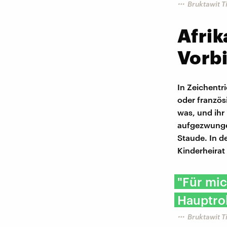
Bruktawit 
Afrik
Vorbi
In Zeichentr
oder französ
was, und ihr
aufgezwungen
Staude. In de
Kinderheirat 
"Für mic
Hauptrol
Bruktawit 