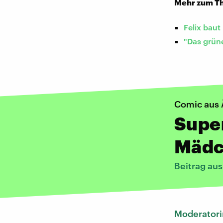
Mehr zum Th
Felix baut
"Das grün
Comic aus 
Supe
Mädc
Beitrag au
Moderatori