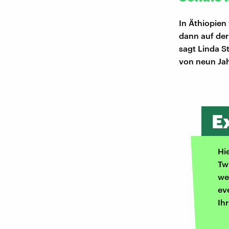
In Äthiopien 
dann auf der
sagt Linda S
von neun Jahr
E
Hi
Tw
we
ev
Ih