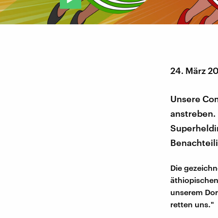
24. März 2
Unsere Com
anstreben.
Superheldi
Benachteil
Die gezeichn
äthiopischen
unserem Dorf
retten uns."