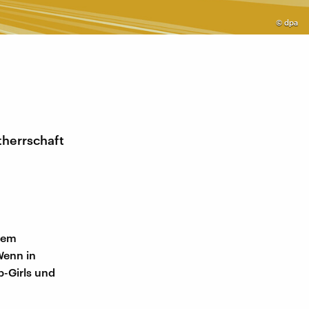
©
dpa
therrschaft
nem
Wenn in
-Girls und