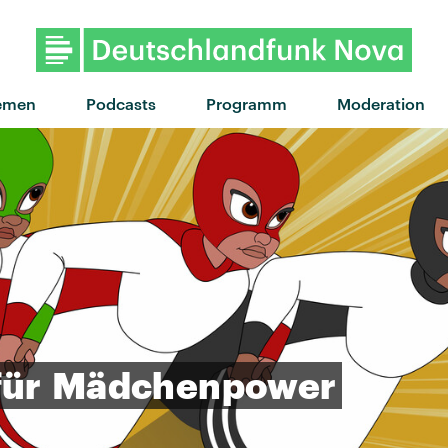
"Lies" von Neon Neet · "Lie
emen
Podcasts
Programm
Moderation
für
Mädchenpower