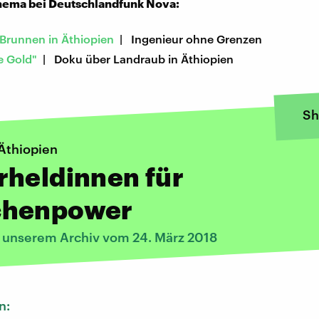
ema bei Deutschlandfunk Nova:
 Brunnen in Äthiopien
| Ingenieur ohne Grenzen
e Gold"
| Doku über Landraub in Äthiopien
Sh
Äthiopien
rheldinnen für
henpower
s unserem Archiv vom 24. März 2018
n: