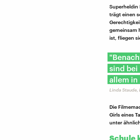
Superheldin 
trägt einen 
Gerechtigkei
gemeinsam h
ist, fliegen si
"Benach
sind bei
allem in
Linda Staude,
Die Filmema
Girls eines T
unter ähnlic
Schule 