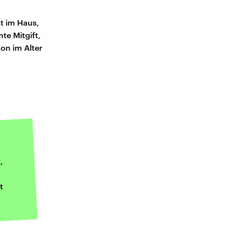
st im Haus,
te Mitgift,
on im Alter
,
t