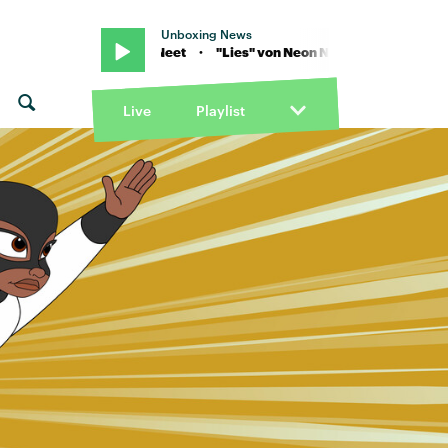
Unboxing News
s" von Neon Neet · "Lies" von Neon Neet
Live
Playlist