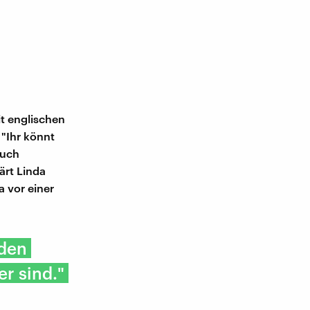
it englischen
 "Ihr könnt
euch
ärt Linda
a vor einer
 den
r sind."