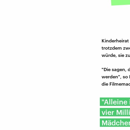
Kinderheirat 
trotzdem zwe
würde, sie z
"Die sagen, 
werden", so L
die Filmemac
"Alleine
vier Mil
Mädchen 