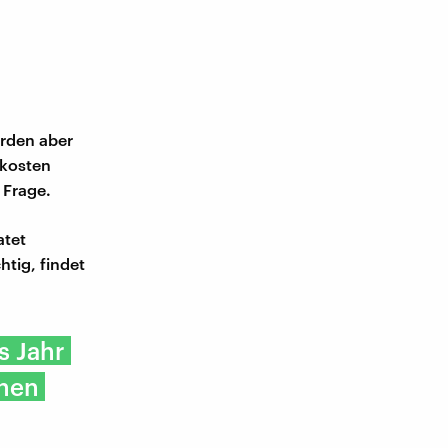
erden aber
 kosten
 Frage.
atet
htig, findet
s Jahr
onen