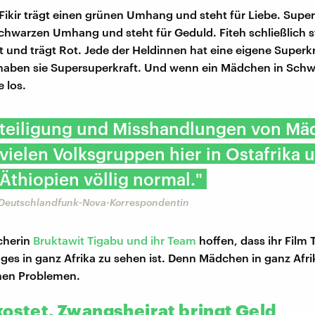
Fikir trägt einen grünen Umhang und steht für Liebe. Superh
schwarzen Umhang und steht für Geduld. Fiteh schließlich s
t und trägt Rot. Jede der Heldinnen hat eine eigene Superkr
aben sie Supersuperkraft. Und wenn ein Mädchen in Schwi
e los.
teiligung und Misshandlungen von Mä
 vielen Volksgruppen hier in Ostafrika 
 Äthiopien völlig normal."
 Deutschlandfunk-Nova-Korrespondentin
cherin
Bruktawit Tigabu und ihr Team
hoffen, dass ihr Film 
ages in ganz Afrika zu sehen ist. Denn Mädchen in ganz Afri
hen Problemen.
kostet, Zwangsheirat bringt Geld