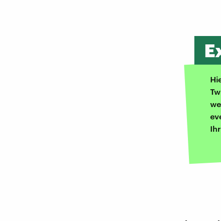
E
Hi
Tw
we
ev
Ih