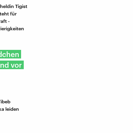
eldin Tigist
teht für
aft -
erigkeiten
dchen
und vor
Tibeb
ka leiden