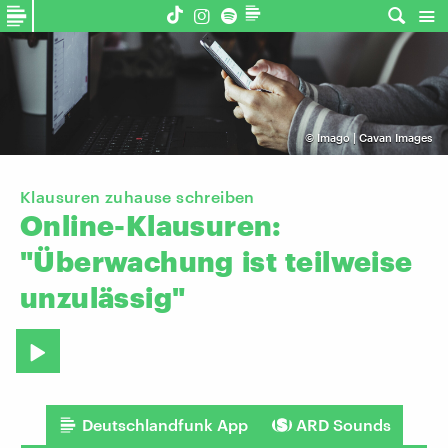
©
Imago | Cavan Images
Klausuren zuhause schreiben
Online-Klausuren:
"Überwachung
ist
teilweise
unzulässig"
Deutschlandfunk App
ARD Sounds