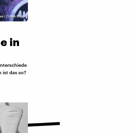
es | ZUMA Press
e in
unterschiede
 ist das so?