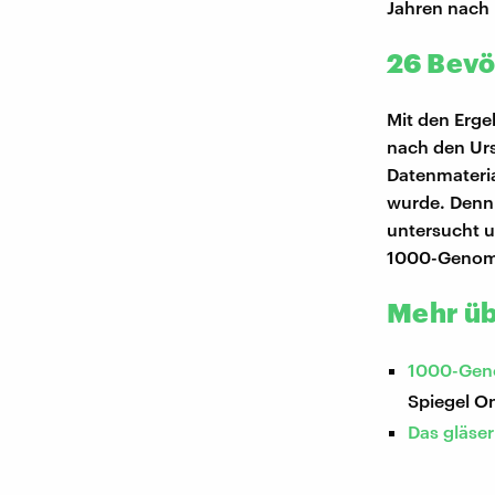
Jahren nach
26 Bevö
Mit den Erge
nach den Urs
Datenmateria
wurde. Denn
untersucht u
1000-Genome
Mehr üb
1000-Geno
Spiegel On
Das gläse