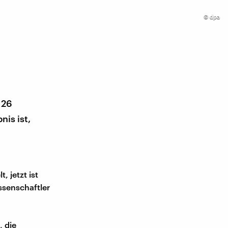
©
dpa
 26
is ist,
 jetzt ist
ssenschaftler
, die