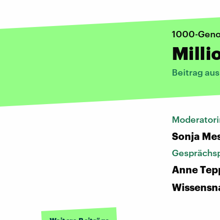
1000-Geno
Milli
Beitrag au
Moderatori
Sonja Me
Gesprächsp
Anne Tep
Wissensn