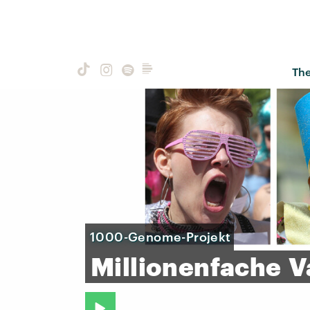
Th
1000-Genome-Projekt
Millionenfache
V