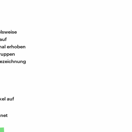
elsweise
auf
onal erhoben
gruppen
Bezeichnung
kel auf
.net