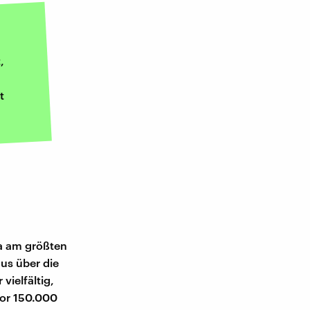
,
t
ka am größten
aus über die
vielfältig,
vor 150.000