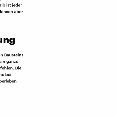
b ist jeder
Mensch aber
ung
en Bausteins
dem ganze
fehlen. Die
ne bei
berleben