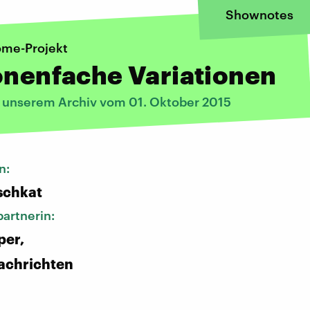
Shownotes
me-Projekt
onenfache Variationen
s unserem Archiv vom 01. Oktober 2015
n:
schkat
artnerin:
per,
achrichten