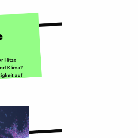
e
r Hitze
und Klima?
igkeit auf