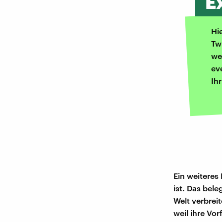
E
Hi
Tw
we
ev
Ih
Ein weiteres
ist. Das bel
Welt verbreit
weil ihre Vo