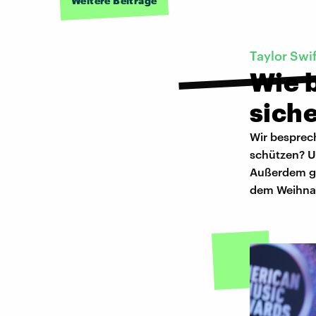
Weitere Beiträge
Taylor Swif
Wie b
sich
Wir besprech
schützen? U
Außerdem gi
dem Weihna