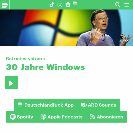
©
dpa
Betriebssysteme
30
Jahre
Windows
Deutschlandfunk App
ARD Sounds
Spotify
Apple Podcasts
Abonnieren