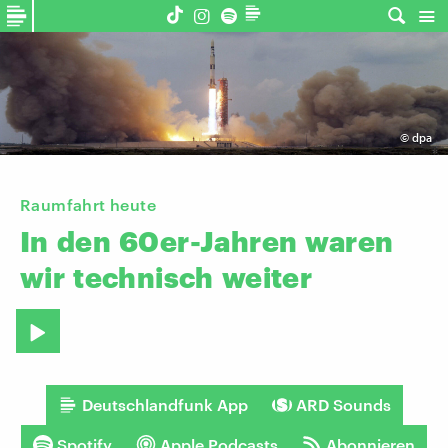
©
dpa
Raumfahrt heute
In
den
60er-Jahren
waren
wir
technisch
weiter
Deutschlandfunk App
ARD Sounds
Spotify
Apple Podcasts
Abonnieren