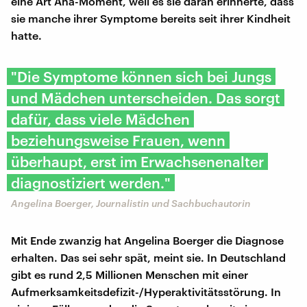
eine Art Aha-Moment, weil es sie daran erinnerte, dass
sie manche ihrer Symptome bereits seit ihrer Kindheit
hatte.
"Die Symptome können sich bei Jungs
und Mädchen unterscheiden. Das sorgt
dafür, dass viele Mädchen
beziehungsweise Frauen, wenn
überhaupt, erst im Erwachsenenalter
diagnostiziert werden."
Angelina Boerger, Journalistin und Sachbuchautorin
Mit Ende zwanzig hat Angelina Boerger die Diagnose
erhalten. Das sei sehr spät, meint sie. In Deutschland
gibt es rund 2,5 Millionen Menschen mit einer
Aufmerksamkeitsdefizit-/Hyperaktivitätsstörung. In