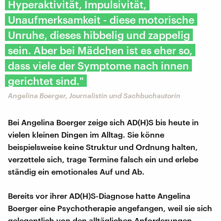
Hyperaktivität, Impulsivität,
Unaufmerksamkeit - diese motorische
Unruhe, dieses hibbelig und zappelig
sein. Aber bei Mädchen ist es eher so,
dass viele der Symptome nach innen
gerichtet sind."
Angelina Boerger, Journalistin und Sachbuchautorin
Bei Angelina Boerger zeige sich AD(H)S bis heute in
vielen kleinen Dingen im Alltag. Sie könne
beispielsweise keine Struktur und Ordnung halten,
verzettele sich, trage Termine falsch ein und erlebe
ständig ein emotionales Auf und Ab.
Bereits vor ihrer AD(H)S-Diagnose hatte Angelina
Boerger eine Psychotherapie angefangen, weil sie sich
gelegentlich von den alltäglichen Anforderungen