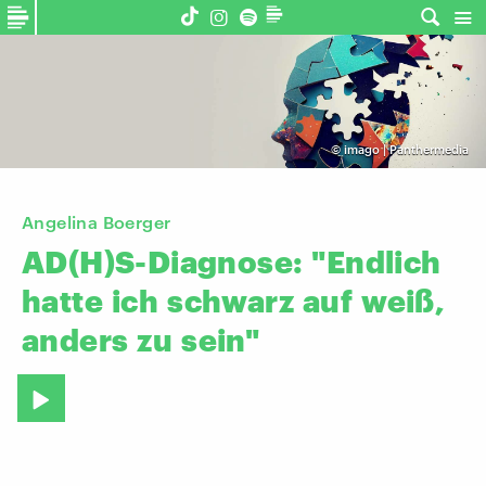
©
imago | Panthermedia
Angelina Boerger
AD(H)S-Diagnose:
"Endlich
hatte
ich
schwarz
auf
weiß,
anders
zu
sein"