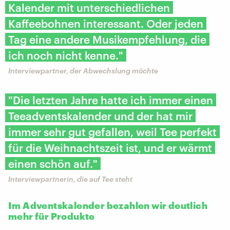
Kalender mit unterschiedlichen
Kaffeebohnen interessant. Oder jeden
Tag eine andere Musikempfehlung, die
ich noch nicht kenne."
Interviewpartner, der Abwechslung möchte
"Die letzten Jahre hatte ich immer einen
Teeadventskalender und der hat mir
immer sehr gut gefallen, weil Tee perfekt
für die Weihnachtszeit ist, und er wärmt
einen schön auf."
Interviewpartnerin, die auf Tee steht
Im Adventskalender bezahlen wir deutlich
mehr für Produkte