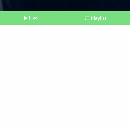
Live
Playlist
©
picture alliance / Jochen Tack | Jochen Tack
Shownotes
AfD vs. BVB
Sportvereine, die sich
gegen Rechts positionieren
vom 09. August 2025