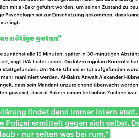
räch mit al-Bakr geführt worden, um seinen Zustand zu beu
ge Psychologin sei zur Einschätzung gekommen, dass kein
vorliegt.
das nötige getan"
e zunächst alle 15 Minuten, später in 30-minütigen Abständ
liert, sagt JVA-Leiter Jacob. Die letzte reguläre Kontrolle ha
 stattgefunden. Um 19.45 Uhr sei er tot aufgefunden wor
 mehr reanimiert werden. Al-Bakrs Anwalt Alexander Hübne
ngelt, dass sein Mandant unzureichend überwacht worden 
en gewusst, dass al-Bakr in einem kritischen Zustand war.
klärung findet dann immer intern statt.
ie Polizei ermittelt gegen sich selbst.
rlaub - nur selten was bei rum."