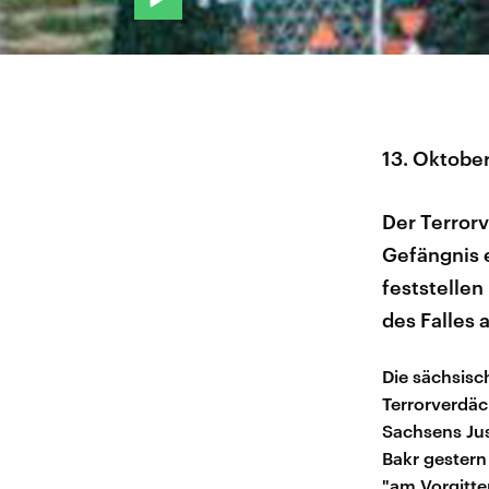
13. Oktobe
Der Terrorv
Gefängnis e
feststellen
des Falles 
Die sächsisc
Terrorverdäc
Sachsens Jus
Bakr gestern
"am Vorgitte