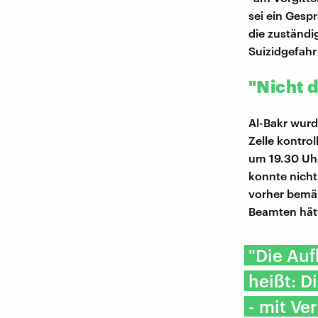
sei ein Gesp
die zuständi
Suizidgefahr 
"Nicht 
Al-Bakr wurd
Zelle kontrol
um 19.30 Uhr
konnte nicht
vorher bemä
Beamten hätt
"Die Auf
heißt: D
- mit Ve