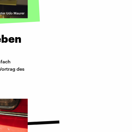
eter Udo Maurer
leben
nfach
Vortrag des