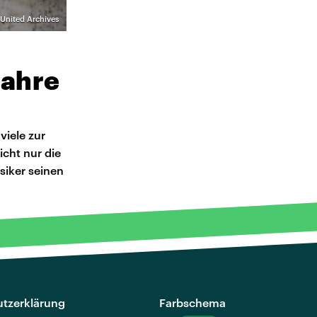
 United Archives
Jahre
viele zur
cht nur die
usiker seinen
tzerklärung
Farbschema