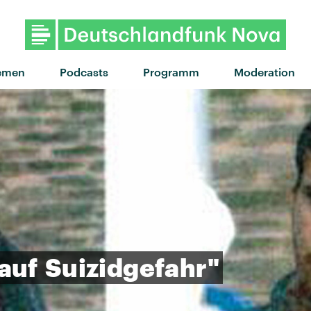
"Hand that feeds" von Halsey
emen
Podcasts
Programm
Moderation
auf
Suizidgefahr"