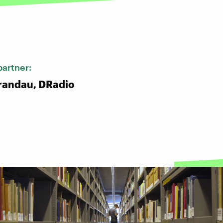
:
artner:
randau, DRadio