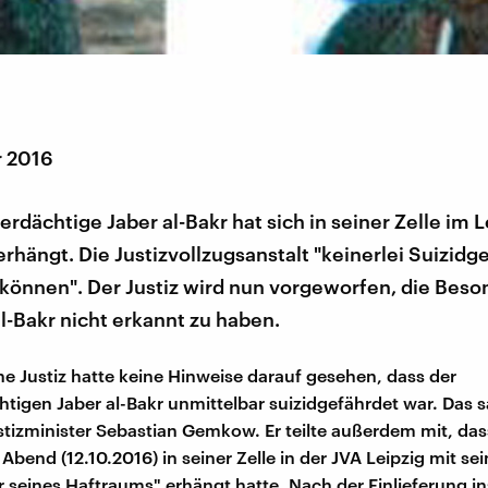
r 2016
erdächtige Jaber al-Bakr hat sich in seiner Zelle im L
rhängt. Die Justizvollzugsanstalt "keinerlei Suizidg
 können". Der Justiz wird nun vorgeworfen, die Beso
al-Bakr nicht erkannt zu haben.
he Justiz hatte keine Hinweise darauf gesehen, dass der
htigen Jaber al-Bakr unmittelbar suizidgefährdet war. Das 
tizminister Sebastian Gemkow. Er teilte außerdem mit, dass
 Abend (12.10.2016) in seiner Zelle in der JVA Leipzig mit 
r seines Haftraums" erhängt hatte. Nach der Einlieferung i