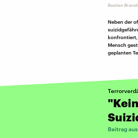
Bastian Brand
Neben der of
suizidgefährd
konfrontiert
Mensch gesto
geplanten Te
Terrorverdä
"Kein
Suizi
Beitrag au