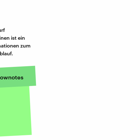
urf
nen ist ein
rmationen zum
blauf.
ownotes