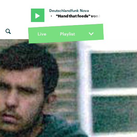
Deutschlandfunk Nova
 x Amy Lee · "Hand that feeds" von Halsey x Amy Lee · "Hand that f
Live
Playlist