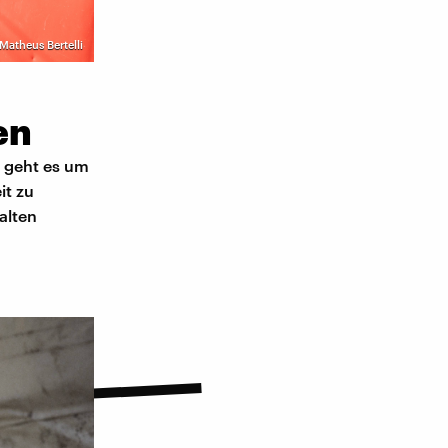
 Matheus Bertelli
en
n geht es um
it zu
alten