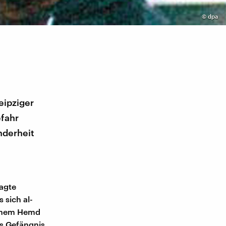
©
dpa
eipziger
efahr
nderheit
sagte
 sich al-
seinem Hemd
ns Gefängnis