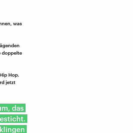
chnen, was
prägenden
e doppelte
Hip Hop.
d jetzt
um, das
esticht.
klingen