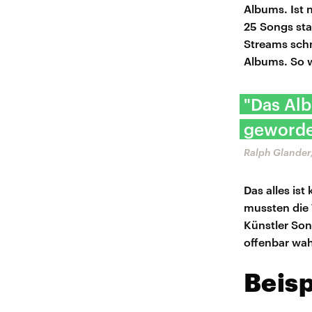
Albums. Ist 
25 Songs sta
Streams schn
Albums. So w
"Das Al
geworde
Ralph Glander
Das alles is
mussten die 
Künstler So
offenbar wah
Beisp