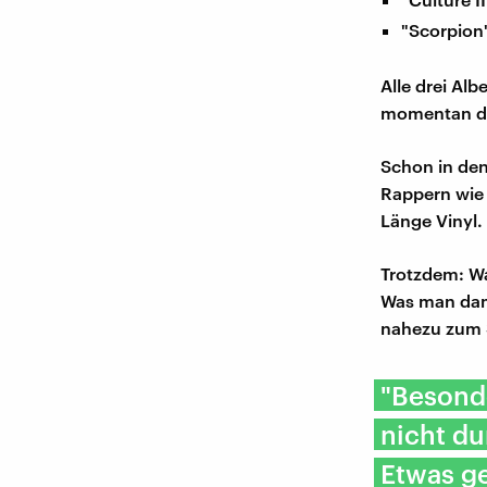
"Scorpion
Alle drei Al
momentan das
Schon in den
Rappern wie 
Länge Vinyl.
Trotzdem: W
Was man dama
nahezu zum 
"Besonde
nicht du
Etwas g