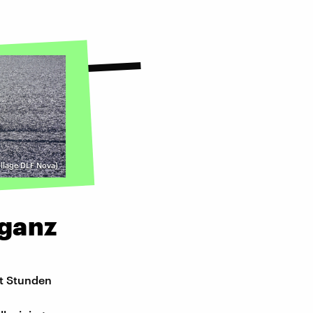
llage DLF Nova)
 ganz
ht Stunden