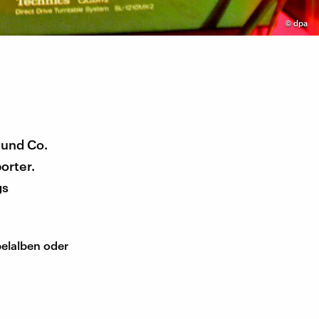
©
dpa
 und Co.
orter.
gs
pelalben oder