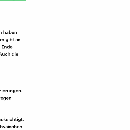
en haben
em gibt es
e Ende
Auch die
tzierungen.
wegen
cksichtigt.
 physischen