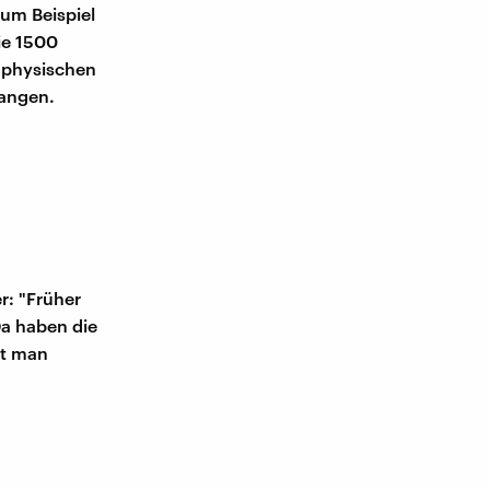
zum Beispiel
ie 1500
s physischen
langen.
r: "Früher
a haben die
mt man