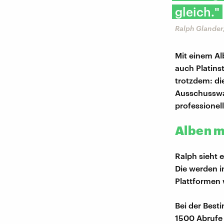
gleich."
Ralph Glander
Mit einem A
auch Platinst
trotzdem: di
Ausschusswa
professionell
Alben m
Ralph sieht 
Die werden i
Plattformen
Bei der Best
1500 Abrufe 