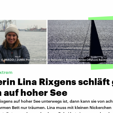
©
IMAGO / ZUMA Press Wire | Matias Basualdo / Rixgens Reinke Offshore Racing (Co
extrem
rin Lina Rixgens schläft
n auf hoher See
ixgens auf hoher See unterwegs ist, dann kann sie von ac
armen Bett nur träumen. Lina muss mit kleinen Nickerchen