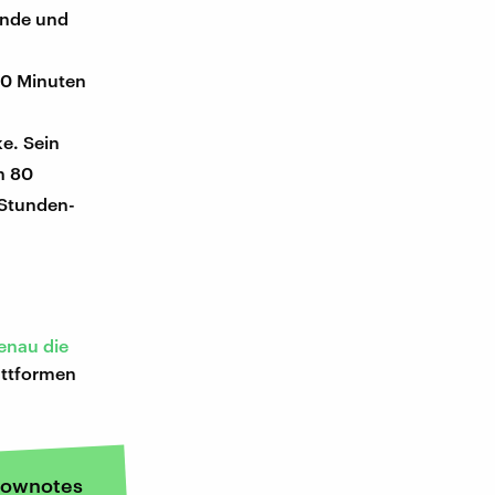
tunde und
60 Minuten
ke. Sein
n 80
-Stunden-
genau die
attformen
ownotes