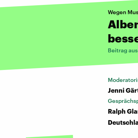
Wegen Mus
Alben
bess
Beitrag au
Moderatori
Jenni Gär
Gesprächsp
Ralph Gla
Deutschl