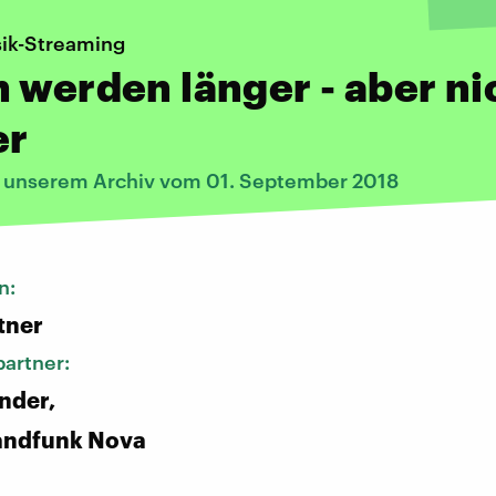
ik-Streaming
 werden länger - aber ni
er
s unserem Archiv vom 01. September 2018
n:
tner
artner:
nder,
andfunk Nova