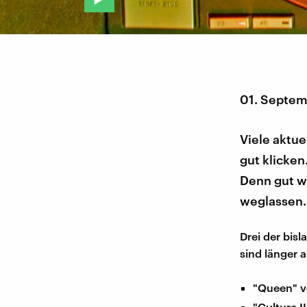
01. Septem
Viele aktue
gut klicken
Denn gut w
weglassen.
Drei der bis
sind länger 
"Queen" v
"Culture 