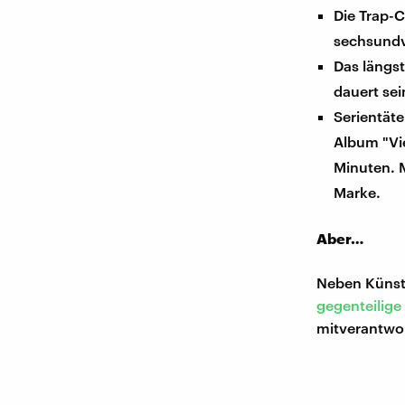
Die Trap-C
sechsundv
Das längs
dauert sei
Serientäte
Album "Vi
Minuten. M
Marke.
Aber…
Neben Künstl
gegenteilige
mitverantwor