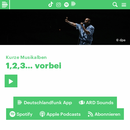
©
dpa
Kurze Musikalben
1,2,3…
vorbei
Deutschlandfunk App
ARD Sounds
Spotify
Apple Podcasts
Abonnieren