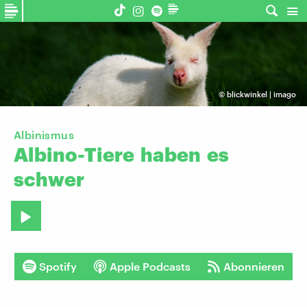
©
blickwinkel | imago
Albinismus
Albino-Tiere
haben
es
schwer
Spotify
Apple Podcasts
Abonnieren