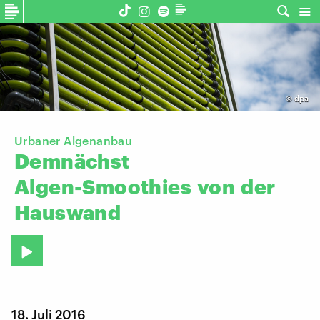
©
dpa
Urbaner Algenanbau
Demnächst
Algen-Smoothies
von
der
Hauswand
18. Juli 2016