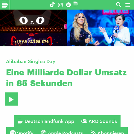
©
dpa
Alibabas Singles Day
Eine
Milliarde
Dollar
Umsatz
in
85
Sekunden
Deutschlandfunk App
ARD Sounds
Spotify
Apple Podcasts
Abonnieren