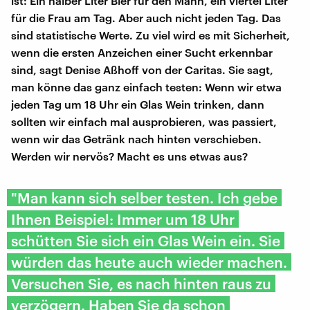
ist: Ein halber Liter Bier für den Mann, ein viertel Liter
für die Frau am Tag. Aber auch nicht jeden Tag. Das
sind statistische Werte. Zu viel wird es mit Sicherheit,
wenn die ersten Anzeichen einer Sucht erkennbar
sind, sagt Denise Aßhoff von der Caritas. Sie sagt,
man könne das ganz einfach testen: Wenn wir etwa
jeden Tag um 18 Uhr ein Glas Wein trinken, dann
sollten wir einfach mal ausprobieren, was passiert,
wenn wir das Getränk nach hinten verschieben.
Werden wir nervös? Macht es uns etwas aus?
"Man kann sich selber testen. Ich gebe
Ihnen Beispiel: Immer um 18 Uhr
schütten Sie sich ein Glas Wein ein. Sie
würden das heute auch wieder machen.
Versuchen Sie, es nach hinten raus zu
verzögern. Haben Sie da schon