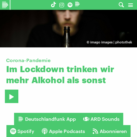
©
imago images | photothek
Corona-Pandemie
Im
Lockdown
trinken
wir
mehr
Alkohol
als
sonst
Deutschlandfunk App
ARD Sounds
Spotify
Apple Podcasts
Abonnieren