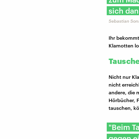
sich dan
Sebastian Son
Ihr bekommt 
Klamotten lo
Tausche
Nicht nur Kl
nicht erreic
andere, die 
Hörbücher, F
tauschen, kö
"Beim T
gegen e