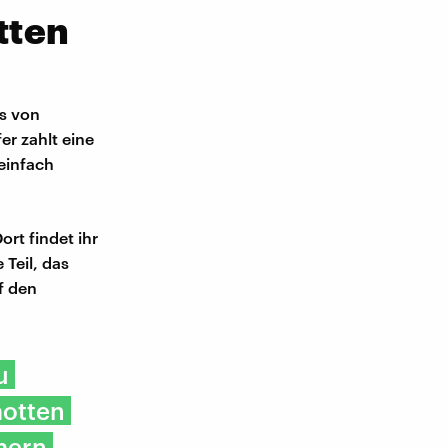
tten
es von
er zahlt eine
einfach
rt findet ihr
Teil, das
f den
u
motten
mern