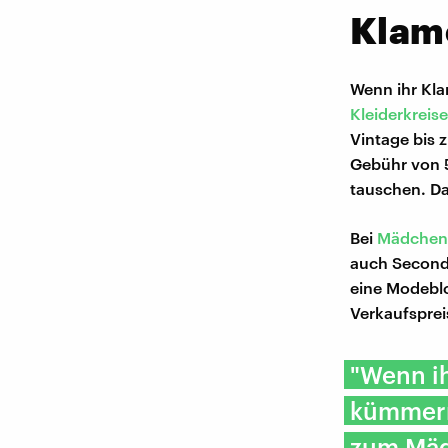
Klam
Wenn ihr Kla
Kleiderkreise
Vintage bis z
Gebühr von 5
tauschen. Da
Bei
Mädchen
auch Second-
eine Modeblo
Verkaufsprei
"Wenn ih
kümmern,
zum Mäd