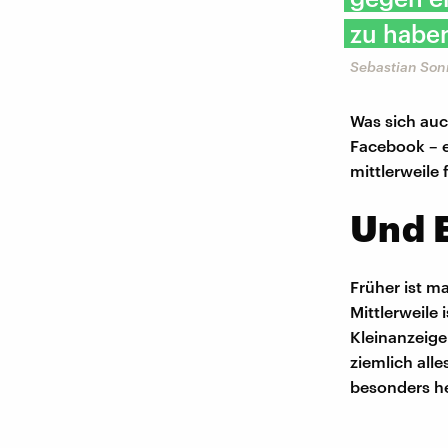
zu haben
Sebastian Son
Was sich auc
Facebook – e
mittlerweile 
Und 
Früher ist m
Mittlerweile
Kleinanzeig
ziemlich all
besonders he