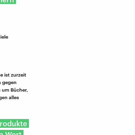
iele
e ist zurzeit
n gegen
m um Bücher,
gen alles
Produkte
n Wert