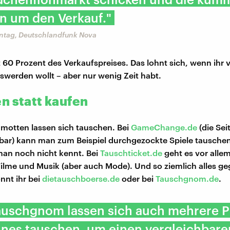
n um den Verkauf."
ntag, Deutschlandfunk Nova
60 Prozent des Verkaufspreises. Das lohnt sich, wenn ihr v
swerden wollt – aber nur wenig Zeit habt.
n statt kaufen
amotten lassen sich tauschen. Bei
GameChange.de
(die Seit
hbar) kann man zum Beispiel durchgezockte Spiele tausche
man noch nicht kennt. Bei
Tauschticket.de
geht es vor alle
ilme und Musik (aber auch Mode). Und so ziemlich alles ge
nnt ihr bei
dietauschboerse.de
oder bei
Tauschgnom.de
.
auschgnom lassen sich auch mehrere 
ines tauschen, um einen vergleichbare