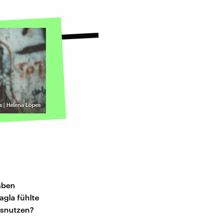
s | Helena Lopes
n
aben
agla fühlte
usnutzen?