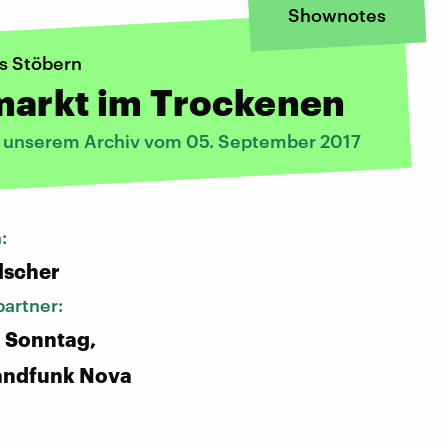
Shownotes
es Stöbern
markt im Trockenen
s unserem Archiv vom 05. September 2017
n:
lscher
artner:
 Sonntag,
andfunk Nova