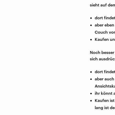
sieht auf de
dort find
aber eben 
Couch vo
Kaufen un
Noch besser 
sich ausdrüc
dort finde
aber auch 
Ansichtsk
ihr könnt
Kaufen ist
lang ist d