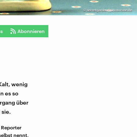
©
secretgarden | photocase.de
ts
Abonnieren
Kalt, wenig
n es so
ergang über
 sie.
 Reporter
selbst nennt,