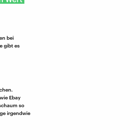
en bei
 gibt es
pchen.
 wie Ebay
uschaum so
ige irgendwie