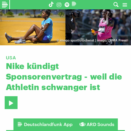
©
imago sportfotodienst | imago/ZUMA Press
USA
Nike
kündigt
Sponsorenvertrag
-
weil
die
Athletin
schwanger
ist
Deutschlandfunk App
ARD Sounds