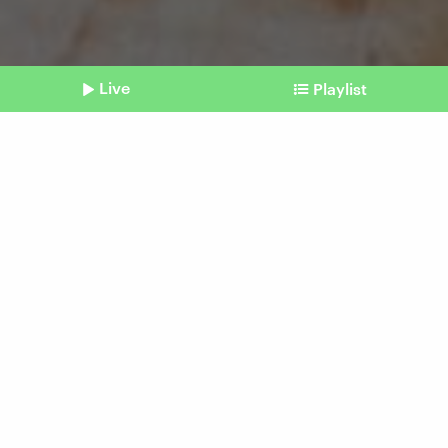
Live
Playlist
©
Lenny Rothenberg
Shownotes
Leben mit ADHS
Angelina Boerger: "Wenn
ich mich erde, kommt mein
Kopf zur Ruhe"
Beitrag aus unserem Archiv vom 27. April 2025