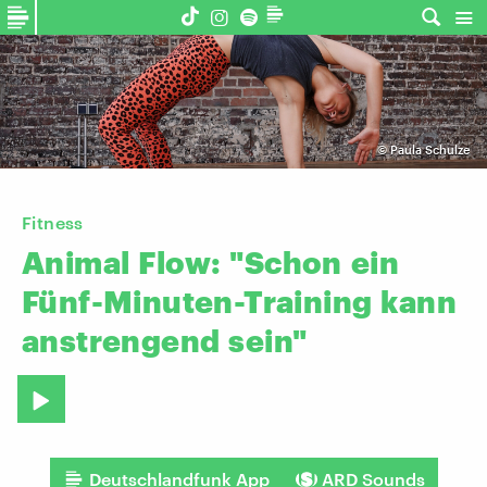
©
Paula Schulze
Fitness
Animal
Flow:
"Schon
ein
Fünf-Minuten-Training
kann
anstrengend
sein"
Deutschlandfunk App
ARD Sounds