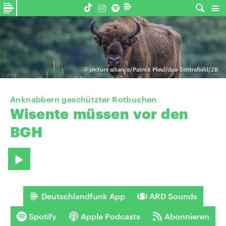
©
picture alliance/Patrick Pleul/dpa-Zentralbild/ZB
Anknabbern geschützter Rotbuchen
Wisente
müssen
vor
den
BGH
Deutschlandfunk App
ARD Sounds
Spotify
Apple Podcasts
Abonnieren