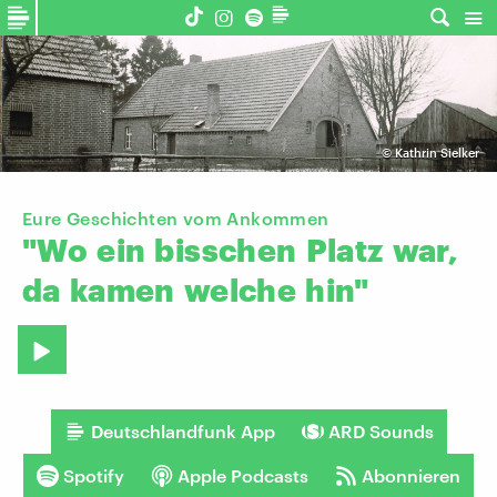
©
Kathrin Sielker
Eure Geschichten vom Ankommen
"Wo
ein
bisschen
Platz
war,
da
kamen
welche
hin"
Deutschlandfunk App
ARD Sounds
Spotify
Apple Podcasts
Abonnieren