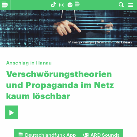
©
imago images | Science Photo Library
Anschlag in Hanau
Verschwörungstheorien
und
Propaganda
im
Netz
kaum
löschbar
Deutschlandfunk App
ARD Sounds