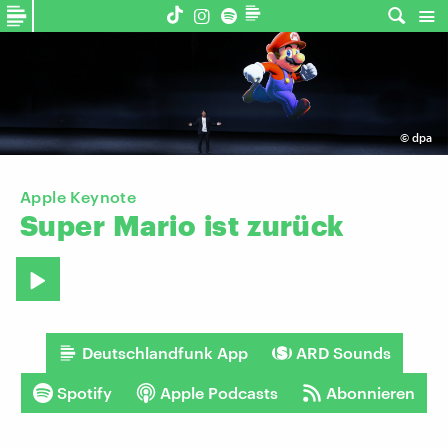
©
dpa
Apple Keynote
Super
Mario
ist
zurück
Deutschlandfunk App
ARD Sounds
Spotify
Apple Podcasts
Abonnieren