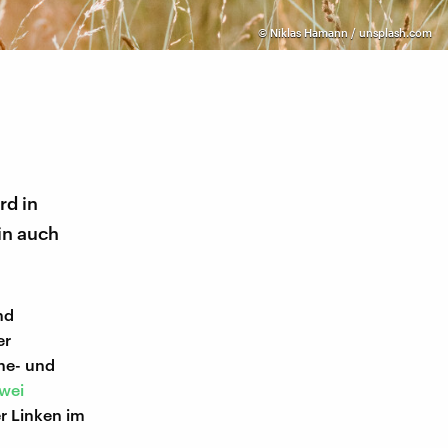
©
Niklas Hamann / unsplash.com
rd in
in auch
nd
er
he- und
wei
r Linken im