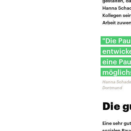
gestalten, da
Hanna Schade
Kollegen sei
Arbeit zuwen
"Die Pau
entwicke
eine Pau
möglichs
Hanna Schade, 
Dortmund
Die g
Eine sehr gu
sozialen Pau