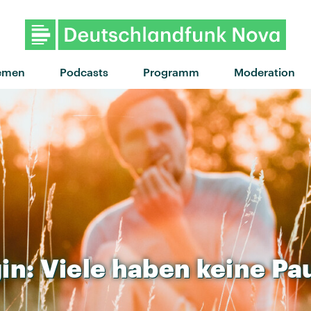
"Hurry Hurry" von Ibeyi · "Hur
emen
Podcasts
Programm
Moderation
in:
Viele
haben
keine
Pa