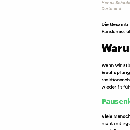
Hanna Schade, 
Dortmund
Die Gesamtme
Pandemie, ob
Waru
Wenn wir arb
Erschöpfung 
reaktionssch
wieder fit f
Pausenk
Viele Mensch
nicht mit ir