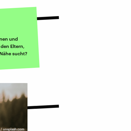
rnen und
 den Eltern,
 Nähe sucht?
z / unsplash.com