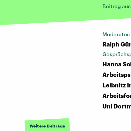
Beitrag au
Moderator
Ralph Gü
Gesprächsp
Hanna Sc
Arbeitsp
Leibnitz I
Arbeitsfo
Uni Dort
Weitere Beiträge