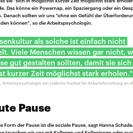
ss sie "sich in möglichst kurzer Zeit möglichst stark erhole
. Das könne ein Powernap, ein Spaziergang oder ein Gesp
n. Danach sollten wir uns "ohne ein Gefühl der Überforderu
den können", so die Arbeitspsychologin.
senkultur als solche ist einfach nicht
lt. Viele Menschen wissen gar nicht, w
se gut gestalten sollten, damit sie sich
t kurzer Zeit möglichst stark erholen."
Arbeitspsychologin am Leibnitz Institut für Arbeitsforschung an d
ute Pause
te Form der Pause ist die soziale Pause, sagt Hanna Schade.
se tauschen wir uns mit Kollegen und Kolleginnen oder au