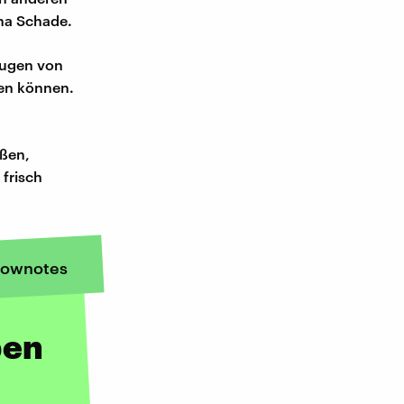
na Schade.
 Augen von
sen können.
eßen,
frisch
ownotes
ben