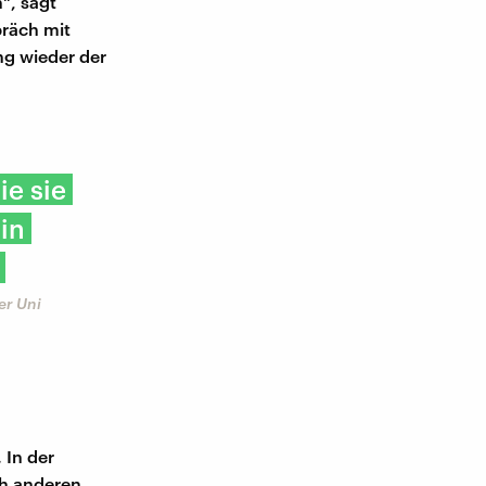
n", sagt
räch mit
ng wieder der
ie sie
 in
er Uni
 In der
ch anderen