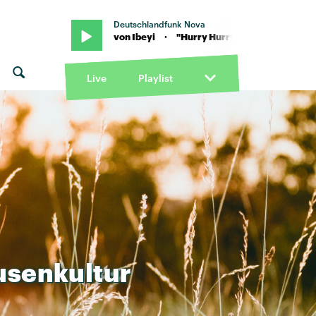
Deutschlandfunk Nova
ry Hurry" von Ibeyi · "Hurry Hurry" von Ibeyi
Live
Playlist
usenkultur