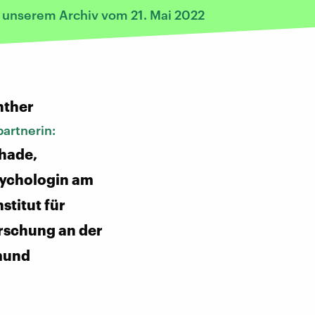
s unserem Archiv vom 21. Mai 2022
:
nther
artnerin:
hade,
sychologin am
nstitut für
rschung an der
mund