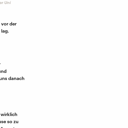
er Uni
 vor der
lag.
r
und
d uns danach
wirklich
use so zu