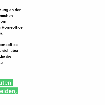
chung an der
enschen
 vom
im Homeoffice
n.
Homeoffice
e sich aber
die die
zu
uten
heiden,