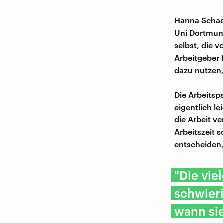
Hanna Schade
Uni Dortmund
selbst, die 
Arbeitgeber 
dazu nutzen
Die Arbeitsp
eigentlich l
die Arbeit v
Arbeitszeit 
entscheiden
"Die vi
schwieri
wann si