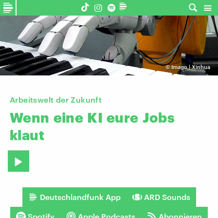
©
Imago | Xinhua
Arbeitswelt der Zukunft
Wenn
eine
KI
eure
Jobs
klaut
Deutschlandfunk App
ARD Sounds
Spotify
Apple Podcasts
Abonnieren