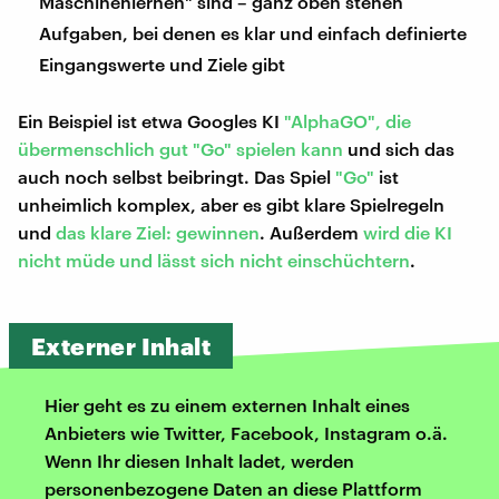
Maschinenlernen" sind – ganz oben stehen
Aufgaben, bei denen es klar und einfach definierte
Eingangswerte und Ziele gibt
Ein Beispiel ist etwa Googles KI
"AlphaGO", die
übermenschlich gut "Go" spielen kann
und sich das
auch noch selbst beibringt. Das Spiel
"Go"
ist
unheimlich komplex, aber es gibt klare Spielregeln
und
das klare Ziel: gewinnen
. Außerdem
wird die KI
nicht müde und lässt sich nicht einschüchtern
.
Externer Inhalt
Hier geht es zu einem externen Inhalt eines
Anbieters wie Twitter, Facebook, Instagram o.ä.
Wenn Ihr diesen Inhalt ladet, werden
personenbezogene Daten an diese Plattform