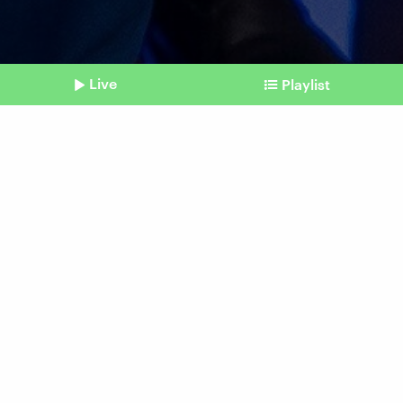
Live
Playlist
©
picture alliance / AP Photo/Annie Mulligan | Annie Mulligan
Shownotes
Artemis III
Italiener Luca Parmitano
fliegt für ESA mit zum Mond
vom 14. Juni 2026