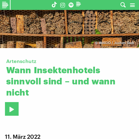
©
IMAGO / Jochen Tack
Artenschutz
Wann
Insektenhotels
sinnvoll
sind
–
und
wann
nicht
11. März 2022