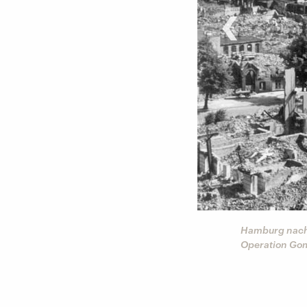
‹
©
dpa
arris seine Taktik von den
Hamburg nach d
ädte in Schutt und Asche gelegt.
Operation Gomo