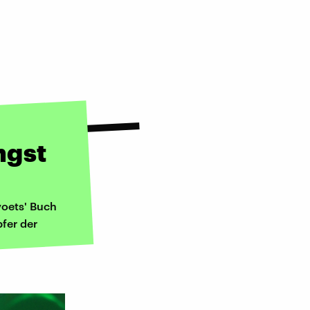
ngst
voets' Buch
pfer der