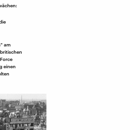
hwächen:
die
s" am
 britischen
 Force
g einen
elten