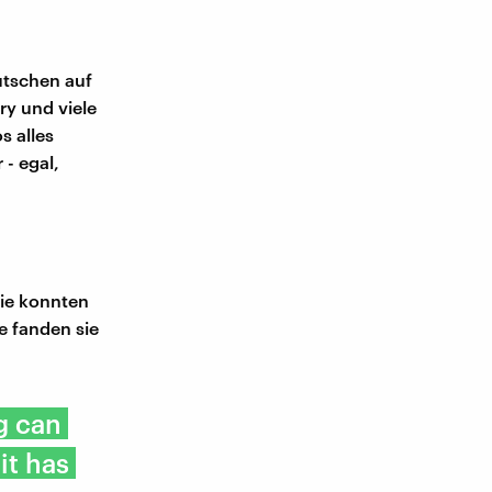
utschen auf
y und viele
s alles
- egal,
Wie konnten
e fanden sie
g can
it has