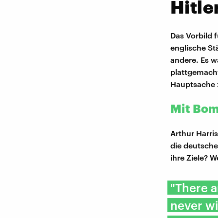
Hitle
Das Vorbild 
englische St
andere. Es wa
plattgemacht
Hauptsache z
Mit Bom
Arthur Harri
die deutsche
ihre Ziele? 
"There a
never wi