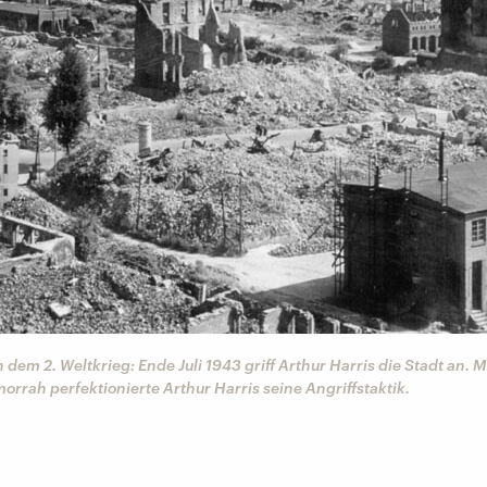
em 2. Weltkrieg: Ende Juli 1943 griff Arthur Harris die Stadt an. M
rrah perfektionierte Arthur Harris seine Angriffstaktik.