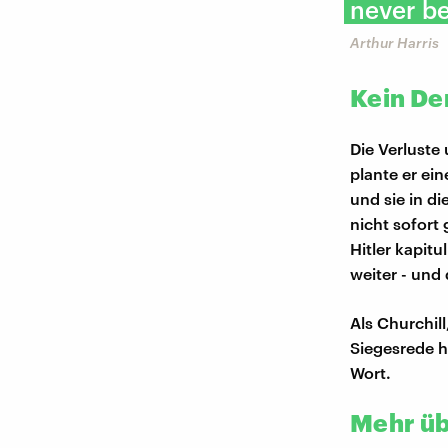
never be
Arthur Harris
Kein De
Die Verluste
plante er ei
und sie in d
nicht sofort
Hitler kapitu
weiter - und
Als Churchil
Siegesrede 
Wort.
Mehr üb