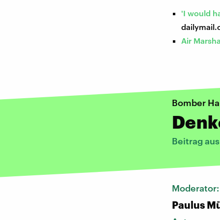
'I would h
dailymail.
Air Marsha
Bomber Har
Denke
Beitrag au
Moderator
Paulus Mü