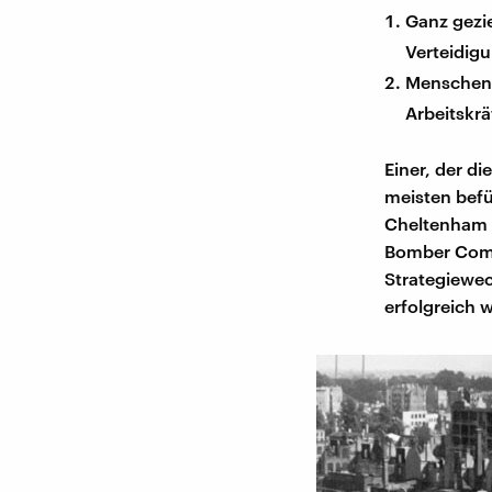
Ganz gezi
Verteidig
Menschen 
Arbeitskr
Einer, der d
meisten befü
Cheltenham z
Bomber Comma
Strategiewec
erfolgreich