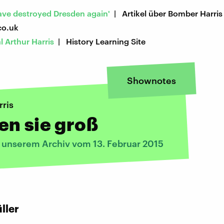
ave destroyed Dresden again'
| Artikel über Bomber Harris
co.uk
l Arthur Harris
| History Learning Site
Shownotes
ris
n sie groß
s unserem Archiv vom 13. Februar 2015
:
ller