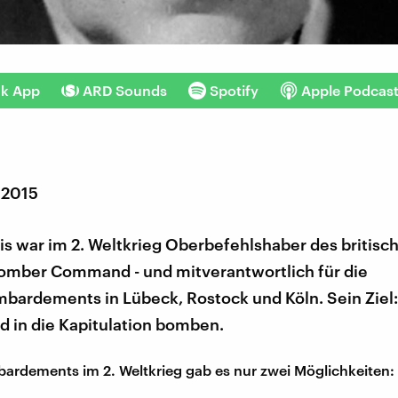
nk App
ARD Sounds
Spotify
Apple Podcas
 2015
is war im 2. Weltkrieg Oberbefehlshaber des britisc
Bomber Command - und mitverantwortlich für die
bardements in Lübeck, Rostock und Köln. Sein Ziel:
d in die Kapitulation bomben.
ardements im 2. Weltkrieg gab es nur zwei Möglichkeiten: