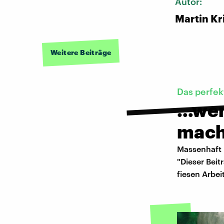
Autor:
Martin Kr
Weitere Beiträge
Das perfek
…wen
mach
Massenhaft K
"Dieser Beit
fiesen Arbei