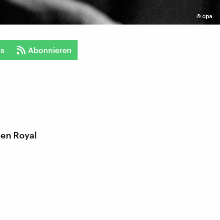
©
dpa
ts
Abonnieren
hen Royal