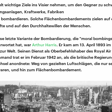
elt wichtige Ziele ins Visier nehmen, um den Gegner zu sc
ungsanlagen, Kraftwerke, Fabriken
bombardieren. Solche Flächenbombardements zielen auf 
äfte und auf den Durchhaltewillen der Menschen.
iese letzte Variante der Bombardierung, die "moral bombing
rwortet hat, war
Arthur Harris
. Er kam am 13. April 1893 im
ur Welt. Seinen Dienst als Oberbefehlshaber des Royal Air
nd trat er im Februar 1942 an, als die britische Regierun
hsel anordnete: Weg von gezielten Luftschlägen, die nur s
 waren, und hin zum Flächenbombardement.