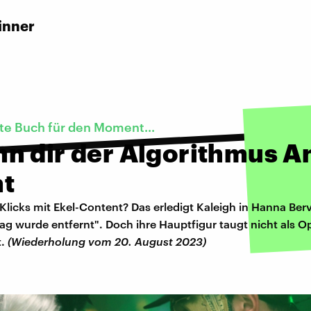
inner
te Buch für den Moment...
n dir der Algorithmus A
t
licks mit Ekel-Content? Das erledigt Kaleigh in Hanna Ber
rag wurde entfernt". Doch ihre Hauptfigur taugt nicht als O
t.
(Wiederholung vom 20. August 2023)