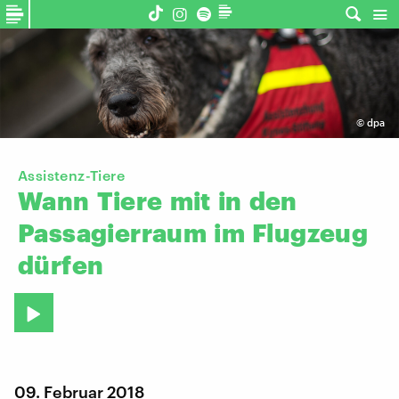
©
dpa
Assistenz-Tiere
Wann
Tiere
mit
in
den
Passagierraum
im
Flugzeug
dürfen
09. Februar 2018