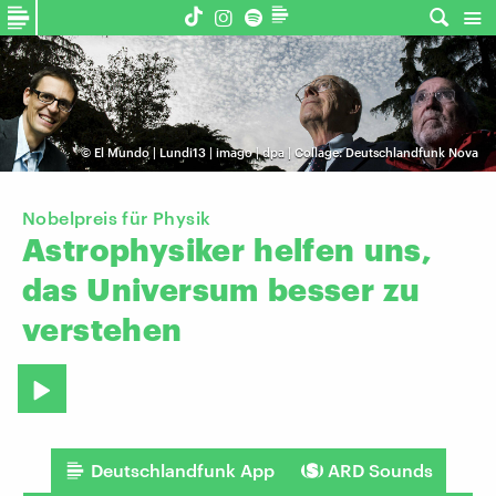
©
El Mundo | Lundi13 | imago | dpa | Collage: Deutschlandfunk Nova
Nobelpreis für Physik
Astrophysiker
helfen
uns,
das
Universum
besser
zu
verstehen
Deutschlandfunk App
ARD Sounds