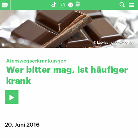
©
katyjay | photocase.de
Atemwegserkrankungen
Wer
bitter
mag,
ist
häufiger
krank
20. Juni 2016