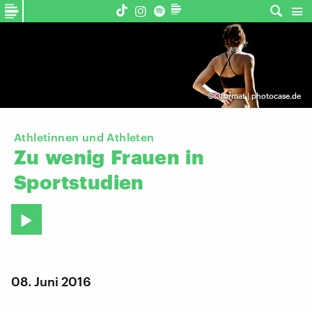
©
3format | photocase.de
Athletinnen und Athleten
Zu
wenig
Frauen
in
Sportstudien
08. Juni 2016