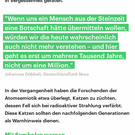
in Vergessenheit geraten.
"Wenn uns ein Mensch aus der Steinzeit
eine Botschaft hätte übermitteln wollen,
würden wir die heute wahrscheinlich
auch nicht mehr verstehen – und hier
geht es erst um mehrere Tausend Jahre,
nicht um eine Million."
Johannes Döbbelt, Deutschlandfunk Nova
In der Vergangenheit haben die Forschenden der
Atomsemiotik etwa überlegt, Katzen zu züchten,
dessen Fell sich bei radioaktiver Strahlung verfärbt.
Diese Katzen sollten den nachfolgenden Generationen
als Warnhinweis dienen.
Mit Symbolen warnen