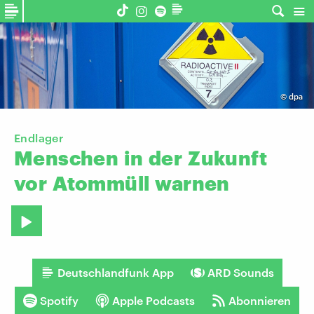
©
dpa
Endlager
Menschen
in
der
Zukunft
vor
Atommüll
warnen
Deutschlandfunk App
ARD Sounds
Spotify
Apple Podcasts
Abonnieren