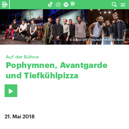
©
David Ertl | Deutschlandfunk Nova
Auf der Bühne
Pophymnen,
Avantgarde
und
Tiefkühlpizza
21. Mai 2018