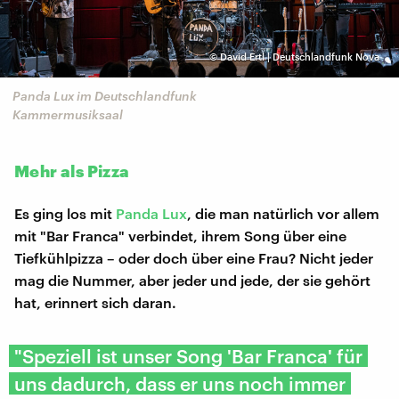
©
David Ertl | Deutschlandfunk Nova
Panda Lux im Deutschlandfunk
Kammermusiksaal
Mehr als Pizza
Es ging los mit
Panda Lux
, die man natürlich vor allem
mit "Bar Franca" verbindet, ihrem Song über eine
Tiefkühlpizza – oder doch über eine Frau? Nicht jeder
mag die Nummer, aber jeder und jede, der sie gehört
hat, erinnert sich daran.
"Speziell ist unser Song 'Bar Franca' für
uns dadurch, dass er uns noch immer