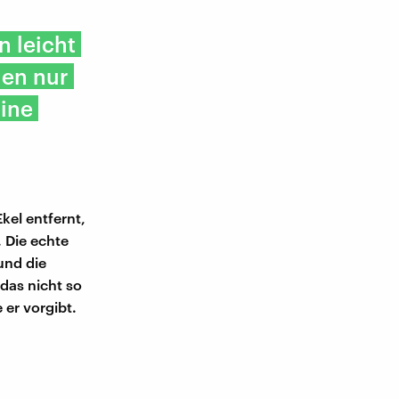
n leicht
uen nur
eine
kel entfernt,
. Die echte
und die
das nicht so
 er vorgibt.