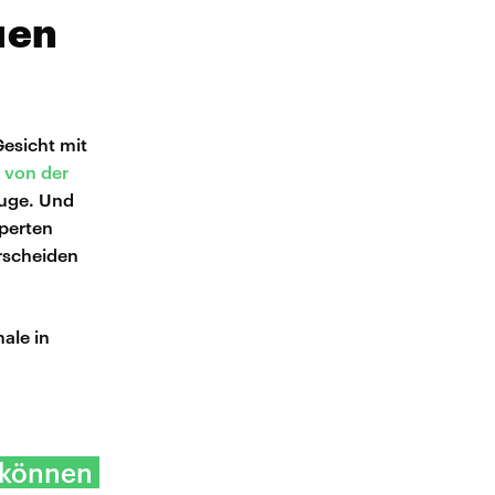
uen
Gesicht mit
 von der
Auge. Und
xperten
rscheiden
ale in
 können