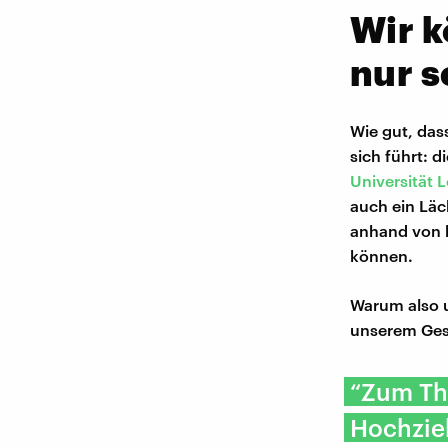
Wir 
nur s
Wie gut, das
sich führt: 
Universität 
auch ein Läc
anhand von 
können.
Warum also u
unserem Gesi
“Zum Th
Hochzie