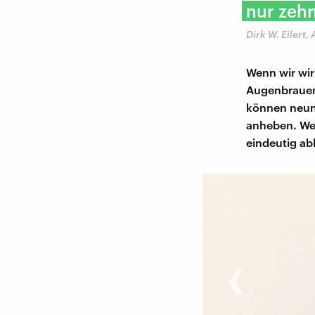
nur zehn
Dirk W. Eilert
Wenn wir wir
Augenbrauen 
können neun
anheben. Wer
eindeutig ab
‹