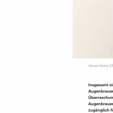
©
chtem Gewissen - ausbaufähig.
Unser Autor Ch
Insgesamt si
Augenbrauens
Überraschung
Augenbrauen 
zugänglich f