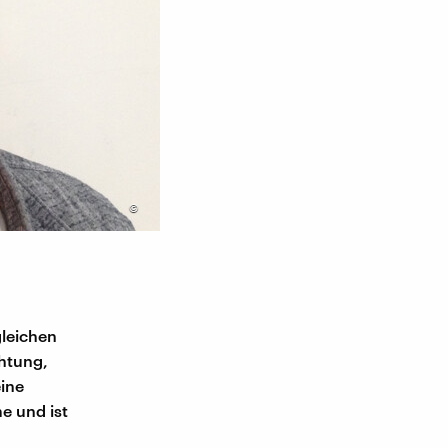
©
Unser Autor Christian Schmitt si
gleichen
htung,
ine
e und ist