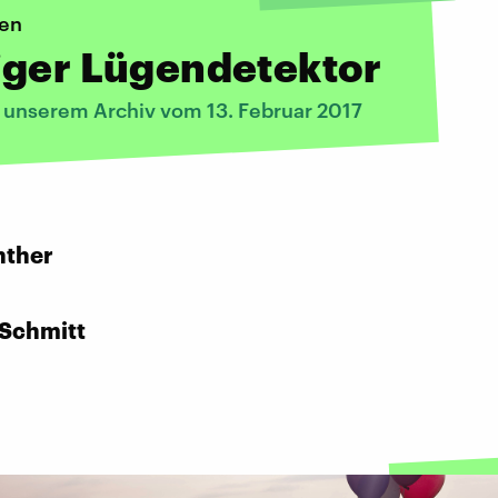
en
iger Lügendetektor
s unserem Archiv vom 13. Februar 2017
:
nther
 Schmitt