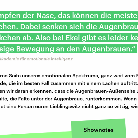
pfen der Nase, das können die meiste
hen. Dabei senken sich die Augenbra
kchen ab. Also bei Ekel gibt es leider k
ssige Bewegung an den Augenbrauen.“
, Akademie für emotionale Intelligenz
ren Seite unseres emotionalen Spektrums, ganz weit vom E
eude, die im besten Fall zusammen mit einem Lachen auftritt
en wir daran erkennen, dass die Augenbrauen-Außenseite 
te, die Falte unter der Augenbraue, runterkommen. Wenn 
det eine Person euren Lieblingswitz nicht ganz so witzig, wie
Shownotes