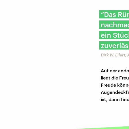
“Das Rüm
nachmac
ein Stüc
zuverlä
Dirk W. Eilert
Auf der ande
liegt die Fr
Freude könn
Augendeckfal
ist, dann fin