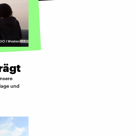
GO I Westend61
rägt
unsere
nlage und