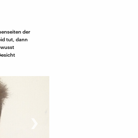
nenseiten der
id tut, dann
ewusst
Gesicht
›