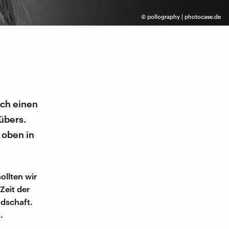
©
pollography | photocase.de
rch einen
übers.
 oben in
llten wir
Zeit der
dschaft.
.