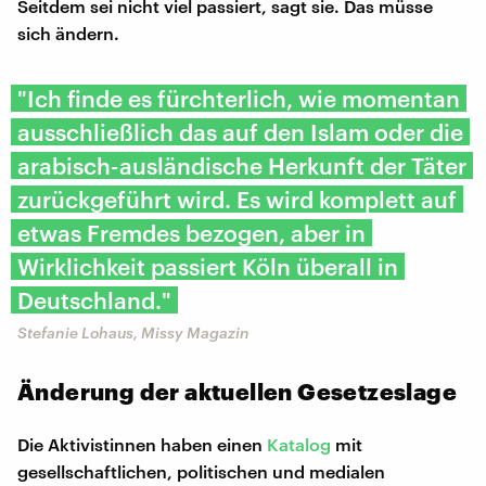
Seitdem sei nicht viel passiert, sagt sie. Das müsse
sich ändern.
"Ich finde es fürchterlich, wie momentan
ausschließlich das auf den Islam oder die
arabisch-ausländische Herkunft der Täter
zurückgeführt wird. Es wird komplett auf
etwas Fremdes bezogen, aber in
Wirklichkeit passiert Köln überall in
Deutschland."
Stefanie Lohaus, Missy Magazin
Änderung der aktuellen Gesetzeslage
Die Aktivistinnen haben einen
Katalog
mit
gesellschaftlichen, politischen und medialen