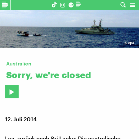
©
epa
Australien
Sorry,
we're
closed
12. Juli 2014
Los, zurück nach Sri Lanka: Die australische