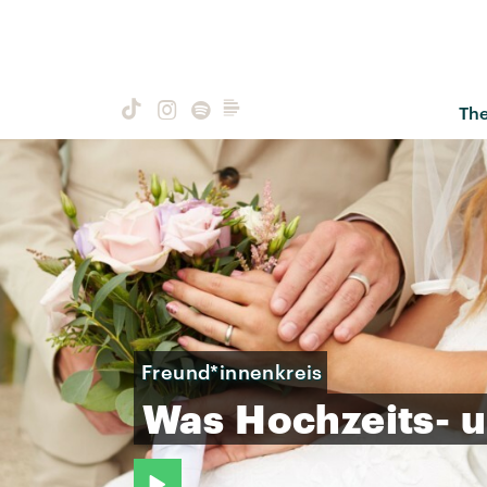
Th
Freund*innenkreis
Was
Hochzeits-
u