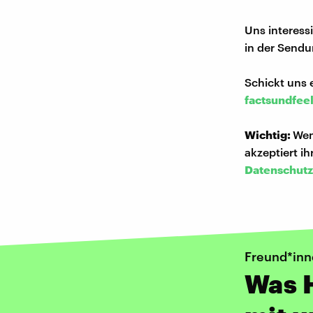
Uns interess
in der Sendu
Schickt uns 
factsundfee
Wichtig:
Wen
akzeptiert i
Datenschutz
Freund*inn
Was 