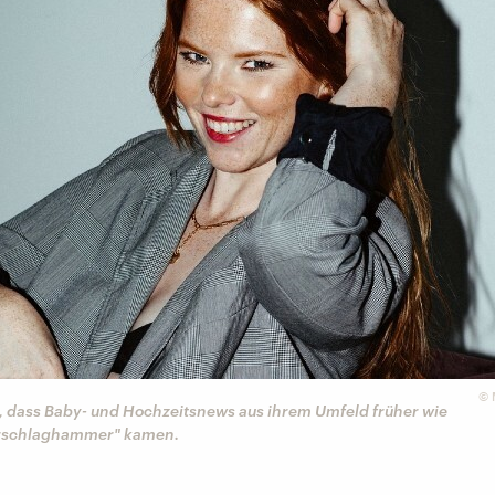
©
t, dass Baby- und Hochzeitsnews aus ihrem Umfeld früher wie
orschlaghammer" kamen.