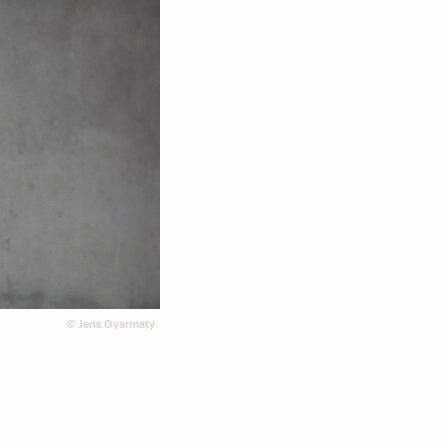
©
Jens Gyarmaty