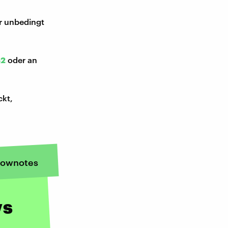
ir unbedingt
52
oder an
ckt,
ownotes
ws