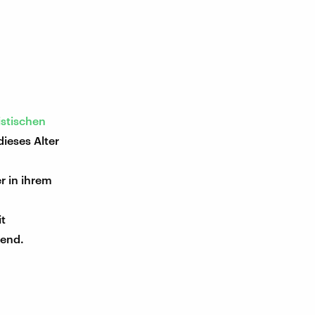
istischen
dieses Alter
r in ihrem
it
gend.