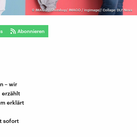
©
IMAGO / Shotshop/ IMAGO / ingimage// Collage: DLF Nova
ts
Abonnieren
n – wir
 erzählt
m erklärt
 sofort