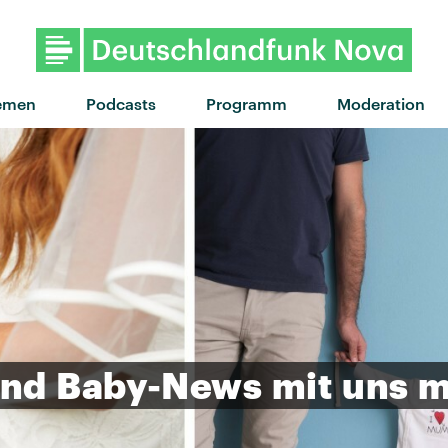
"Blue Star" von Brockhoff · "B
emen
Podcasts
Programm
Moderation
nd
Baby-News
mit
uns
m