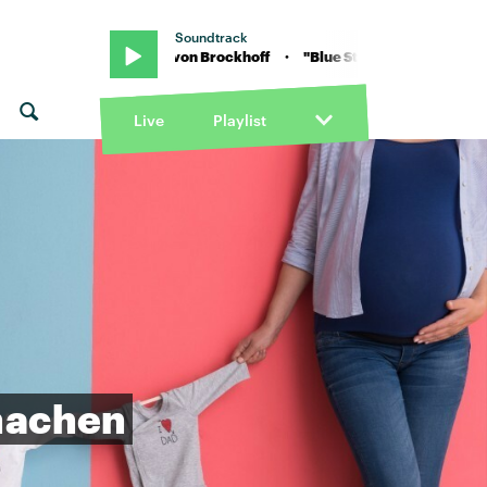
Soundtrack
lue Star" von Brockhoff · "Blue Star" von Brockhoff
Live
Playlist
achen