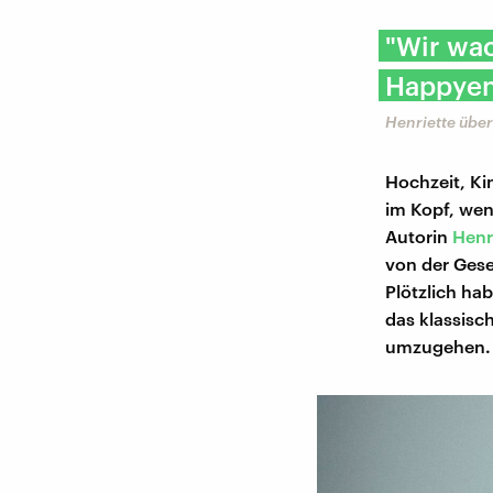
"Wir wac
Happyen
Henriette über
Hochzeit, Ki
im Kopf, wen
Autorin
Henr
von der Gese
Plötzlich ha
das klassisc
umzugehen.