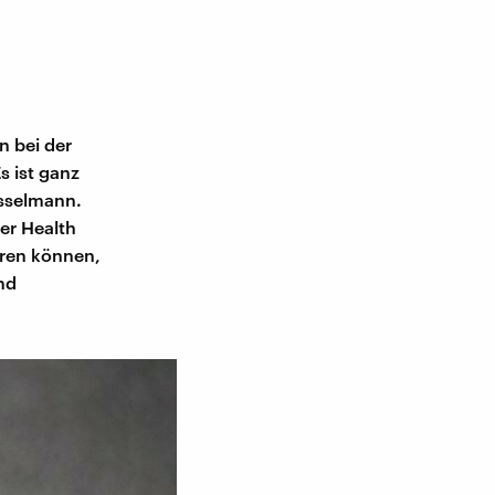
n bei der
 ist ganz
Asselmann.
der Health
eren können,
nd