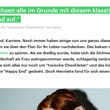
hsen alle im Grunde mit diesem klass
d auf."
 die "toxischen Checklisten" im Leben
nd, Karriere. Noch immer haben einige von uns genau dies
n sie über den Plan für ihr Leben nachdenken. Das bekam 
iette
zu spüren. Als sie dreißig wurde, habe sich die Sichtwe
llschaft als Frau wahrgenommen werde, schlagartig verände
be sich alles nur noch um "toxische Checklisten" und das hi
he "Happy End" gedreht. Doch Henriette fand für sich eine