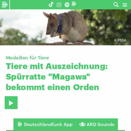
©
PDSA
Medaillen für Tiere
Tiere
mit
Auszeichnung:
Spürratte
"Magawa"
bekommt
einen
Orden
Deutschlandfunk App
ARD Sounds