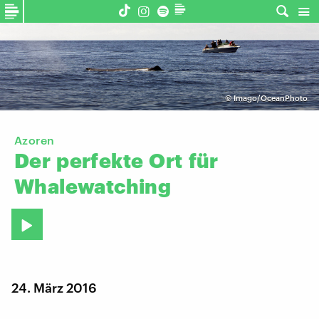
©
Imago/OceanPhoto
Azoren
Der
perfekte
Ort
für
Whalewatching
24. März 2016