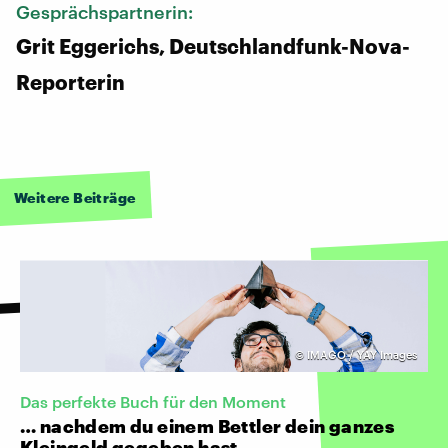
Gesprächspartnerin:
Grit Eggerichs, Deutschlandfunk-Nova-
Reporterin
Weitere Beiträge
©
IMAGO / YAY Images
Das perfekte Buch für den Moment
… nachdem du einem Bettler dein ganzes
Kleingeld gegeben hast