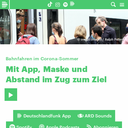
©
imago images / Ralph Peters
Bahnfahren im Corona-Sommer
Mit
App,
Maske
und
Abstand
im
Zug
zum
Ziel
Deutschlandfunk App
ARD Sounds
Spotify
Apple Podcasts
Abonnieren