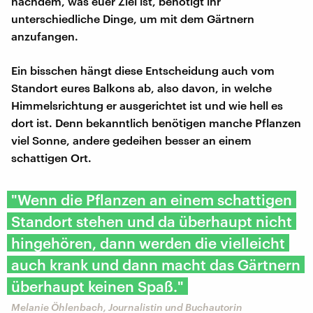
nachdem, was euer Ziel ist, benötigt ihr
unterschiedliche Dinge, um mit dem Gärtnern
anzufangen.
Ein bisschen hängt diese Entscheidung auch vom
Standort eures Balkons ab, also davon, in welche
Himmelsrichtung er ausgerichtet ist und wie hell es
dort ist. Denn bekanntlich benötigen manche Pflanzen
viel Sonne, andere gedeihen besser an einem
schattigen Ort.
"Wenn die Pflanzen an einem schattigen
Standort stehen und da überhaupt nicht
hingehören, dann werden die vielleicht
auch krank und dann macht das Gärtnern
überhaupt keinen Spaß."
Melanie Öhlenbach, Journalistin und Buchautorin