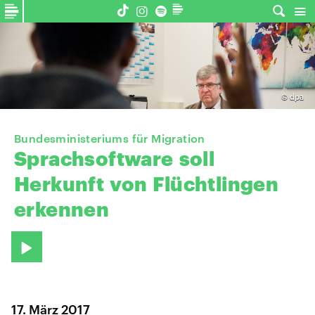
©
dpa
Bundesministeriums für Migration
Sprachsoftware
soll
Herkunft
von
Flüchtlingen
erkennen
17. März 2017