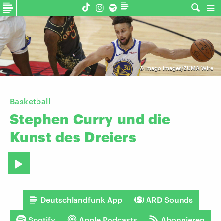
©
imago images/ZUMA Wire
Basketball
Stephen
Curry
und
die
Kunst
des
Dreiers
Deutschlandfunk App
ARD Sounds
Spotify
Apple Podcasts
Abonnieren