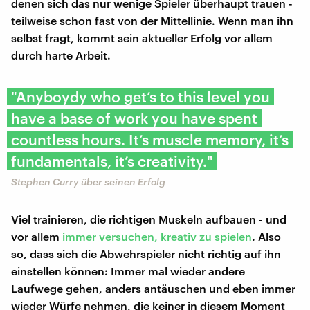
denen sich das nur wenige Spieler überhaupt trauen -
teilweise schon fast von der Mittellinie. Wenn man ihn
selbst fragt, kommt sein aktueller Erfolg vor allem
durch harte Arbeit.
"Anyboydy who get’s to this level you
have a base of work you have spent
countless hours. It’s muscle memory, it’s
fundamentals, it’s creativity."
Stephen Curry über seinen Erfolg
Viel trainieren, die richtigen Muskeln aufbauen - und
vor allem
immer versuchen, kreativ zu spielen
. Also
so, dass sich die Abwehrspieler nicht richtig auf ihn
einstellen können: Immer mal wieder andere
Laufwege gehen, anders antäuschen und eben immer
wieder Würfe nehmen, die keiner in diesem Moment