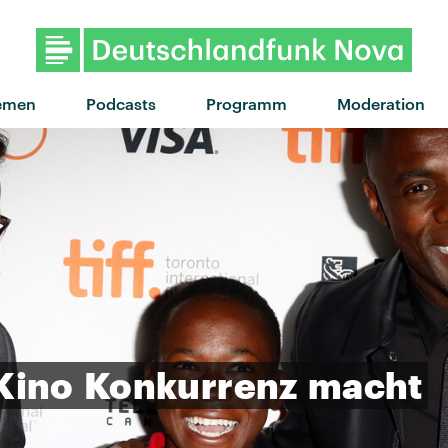
"Bad guy" von Billie Eilish · 
emen
Podcasts
Programm
Moderation
Kino
Konkurrenz
macht