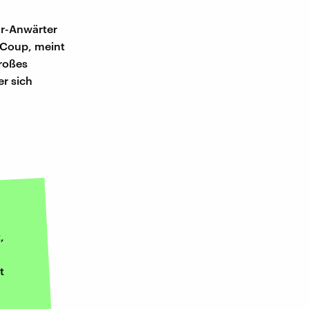
ar-Anwärter
-Coup, meint
großes
er sich
,
t