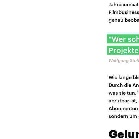
Jahresumsatz
Filmbusiness
genau beoba
"​Wer sc
Projekte
Wolfgang Stuf
Wie lange bl
Durch die An
was sie tun."
abrufbar ist,
Abonnenten e
sondern um e
Gelu