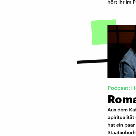
hört ihr im 
Podcast: H
Roma
Aus dem Kaf
Spiritualitä
hat ein paa
Staatsoberh