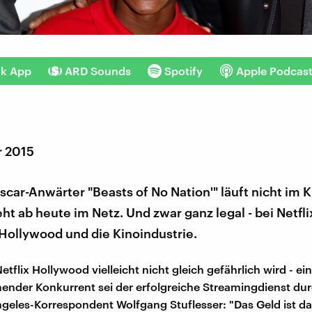
nk App
ARD Sounds
Spotify
Apple Podcas
r 2015
car-Anwärter "Beasts of No Nation'" läuft nicht im K
ht ab heute im Netz. Und zwar ganz legal - bei Netflix
 Hollywood und die Kinoindustrie.
flix Hollywood vielleicht nicht gleich gefährlich wird - ein
nder Konkurrent sei der erfolgreiche Streamingdienst dur
geles-Korrespondent Wolfgang Stuflesser: "Das Geld ist d