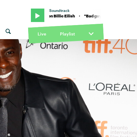
Soundtrack
"Bad guy" von Billie Eilish · "Bad guy" von Billie Eilish
Live
Playlist