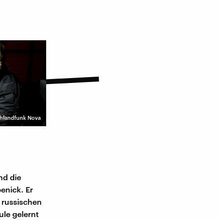
hlandfunk Nova
nd die
enick. Er
 russischen
ule gelernt