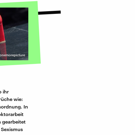
 onemorepicture
 ihr
rüche wie:
sordnung. In
oktorarbeit
 gearbeitet
t Sexismus