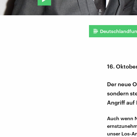
Deutschlandfu
16. Oktobe
Der neue Os
sondern ste
Angriff auf
Auch wenn Net
ernstzunehme
unser Los-An