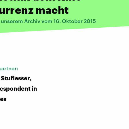
urrenz macht
s unserem Archiv vom 16. Oktober 2015
:
artner:
Stuflesser,
espondent in
les