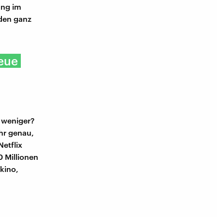
ung im
nden ganz
neue
 weniger?
hr genau,
Netflix
0 Millionen
kino,