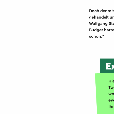
Doch der mit
gehandelt un
Wolfgang Stu
Budget hatte,
schon."
E
Hi
Tw
we
ev
Ih