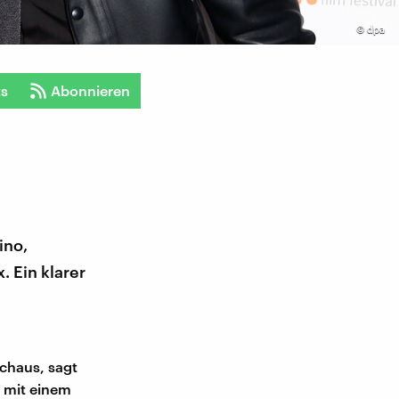
©
dpa
ts
Abonnieren
ino,
. Ein klarer
chaus, sagt
a mit einem