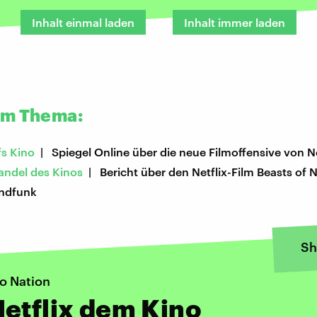
Inhalt einmal laden
Inhalt immer laden
um Thema:
fs Kino
| Spiegel Online über die neue Filmoffensive von Ne
andel des Kinos
| Bericht über den Netflix-Film Beasts of 
ndfunk
Sh
o Nation
etflix dem Kino