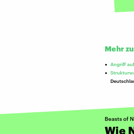
Mehr z
Angriff au
Strukturw
Deutschla
Beasts of N
Wie N