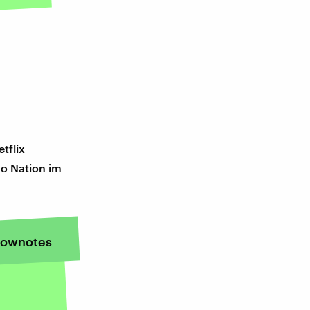
tflix
No Nation im
ownotes