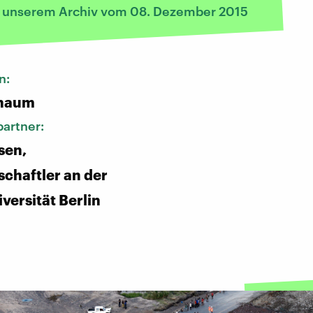
s unserem Archiv vom 08. Dezember 2015
n:
chaum
artner:
sen,
schaftler an der
versität Berlin