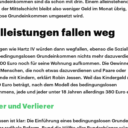
undeinkommen sind da schon mit drin. Einem alleinstehen
der Mittelschicht bleibt also weniger Geld im Monat übrig
ose Grundeinkommen umgesetzt wird.
lleistungen fallen weg
ngen wie Hartz IV würden dann wegfallen, ebenso die Sozialh
edingungslosen Grundeinkommen nichts mehr dazuverdie
800 Euro noch für seine Wohnung aufkommen. Die Gewinne
 Menschen, die noch etwas dazuverdienen und Paare oder
ende mit Kindern, erklärt Robin Jessen. Weil das Kinderge
0 Euro beträgt, nach dem Modell des bedingungslosen
ens, jede und jeder unter 18 Jahren allerdings 380 Euro er
r und Verlierer
ssen ist klar: Die Einführung eines bedingungslosen Gru
hr radikale Reform. Rund die Hälfte aller Bundesbürger wü