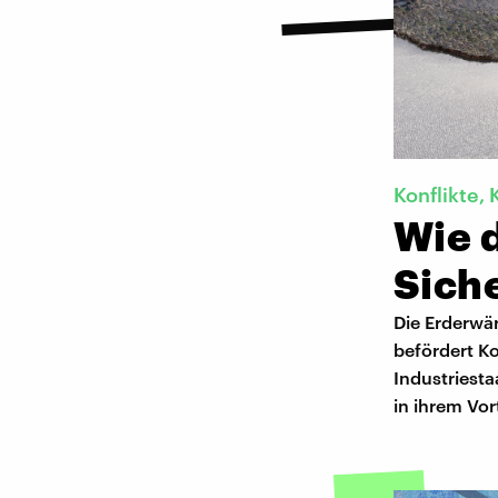
Konflikte, 
Wie 
Siche
Die Erderwä
befördert Kon
Industriest
in ihrem Vor