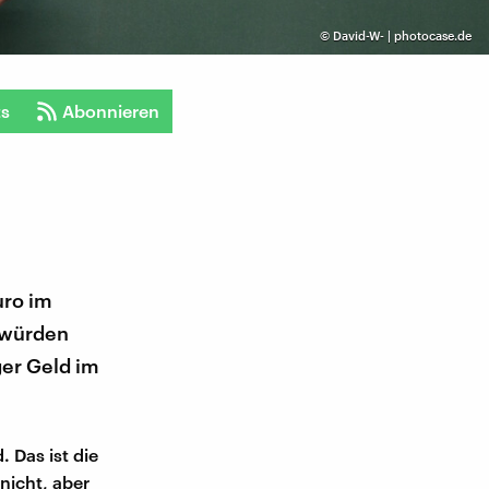
©
David-W- | photocase.de
ts
Abonnieren
uro im
n würden
ger Geld im
. Das ist die
nicht, aber