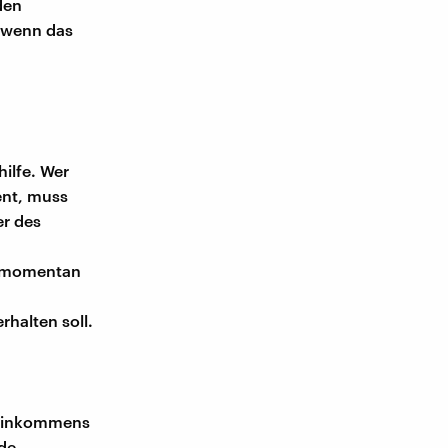
den
, wenn das
ilfe. Wer
nt, muss
r des
ld momentan
halten soll.
ndeinkommens
rde