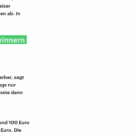
eizer
n ab. In
ewinnern
rbar, sagt
ings nur
üsste dann
rund 100 Euro
Euro. Die