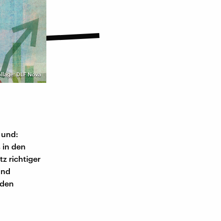
ollage: DLF Nova
 und:
 in den
tz richtiger
und
 den