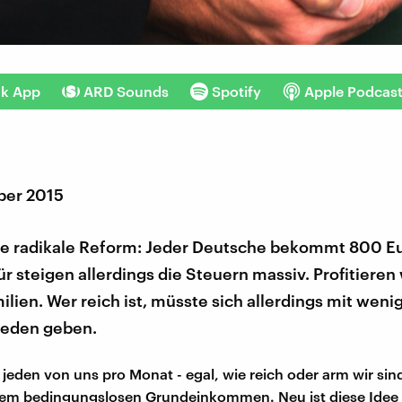
nk App
ARD Sounds
Spotify
Apple Podcas
ber 2015
ne radikale Reform: Jeder Deutsche bekommt 800 E
r steigen allerdings die Steuern massiv. Profitiere
lien. Wer reich ist, müsste sich allerdings mit weni
ieden geben.
jeden von uns pro Monat - egal, wie reich oder arm wir sind
dem bedingungslosen Grundeinkommen. Neu ist diese Idee 