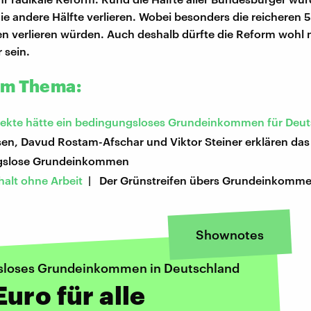
 die andere Hälfte verlieren. Wobei besonders die reicheren 
n verlieren würden. Auch deshalb dürfte die Reform wohl 
 sein.
um Thema:
fekte hätte ein bedingungsloses Grundeinkommen für Deu
sen, Davud Rostam-Afschar und Viktor Steiner erklären das
gslose Grundeinkommen
alt ohne Arbeit
| Der Grünstreifen übers Grundeinkomm
Shownotes
sloses Grundeinkommen in Deutschland
uro für alle