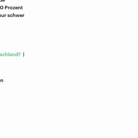
50 Prozent
nur schwer
tschland?
|
en