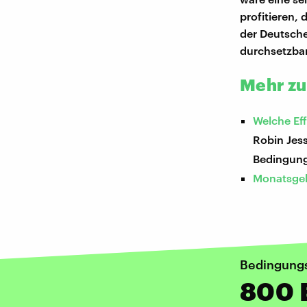
profitieren,
der Deutsche
durchsetzbar
Mehr z
Welche Ef
Robin Jes
Bedingun
Monatsgeh
Bedingung
800 E