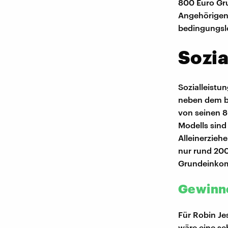
800 Euro Gr
Angehörigen 
bedingungsl
Sozia
Sozialleistu
neben dem b
von seinen 
Modells sind
Alleinerzieh
nur rund 20
Grundeinkomm
Gewinne
Für Robin Je
wäre eine se