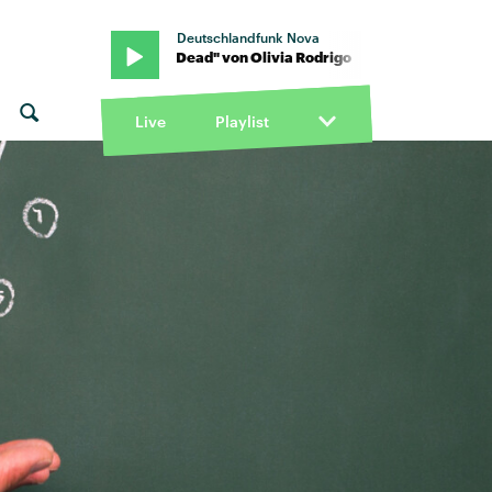
Deutschlandfunk Nova
rigo · "Drop Dead" von Olivia Rodrigo · "Drop Dead" von Olivia Ro
Live
Playlist