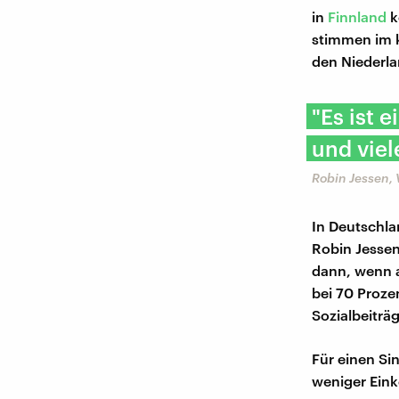
in
Finnland
k
stimmen im 
den Niederla
"Es ist 
und viel
Robin Jessen, 
In Deutschl
Robin Jessen,
dann, wenn a
bei 70 Prozen
Sozialbeiträg
Für einen Si
weniger Eink