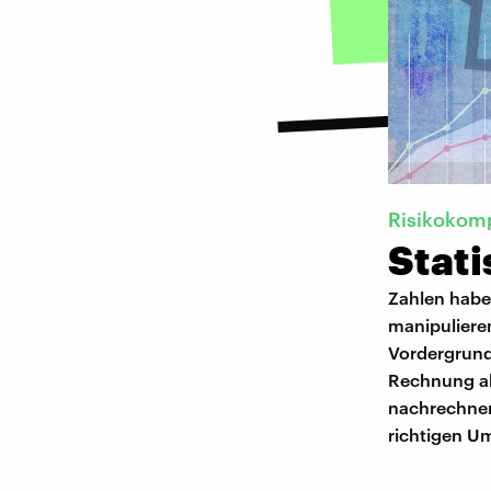
Risikokom
Stati
Zahlen habe
manipuliere
Vordergrund 
Rechnung ab
nachrechnen
richtigen U