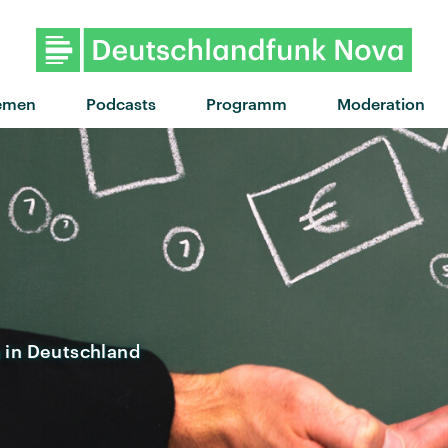
"Drop Dead" von Olivia Rod
emen
Podcasts
Programm
Moderation
in Deutschland