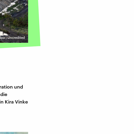
 dpa | Uncredited
ration und
 die
n Kira Vinke