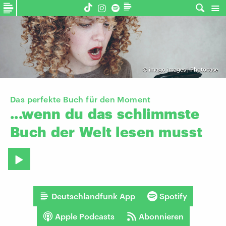
©
imago images | Photocase
Das perfekte Buch für den Moment
...wenn
du
das
schlimmste
Buch
der
Welt
lesen
musst
Deutschlandfunk App
Spotify
Apple Podcasts
Abonnieren